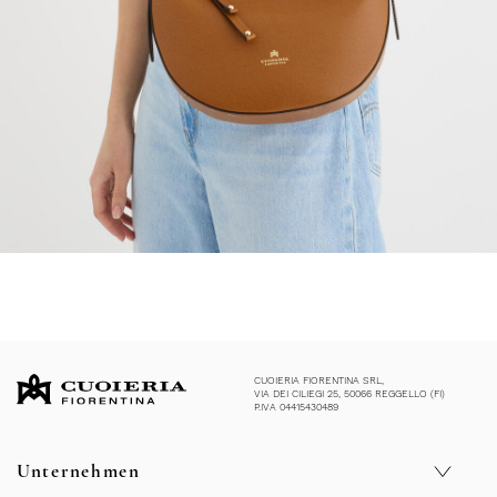
CUOIERIA FIORENTINA SRL,
VIA DEI CILIEGI 25, 50066 REGGELLO (FI)
P.IVA 04415430489
Unternehmen