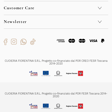
Geschäfte
Customer Care
Nachhaltigkeit
Kontakt
Privacy Policy
F.A.Q.
Cookie Policy
Newsletter
Sicherheit
Whistleblowing
Verkaufsbedingungen
Code of Ethics
Rückgabe und Rückerstattungen
Bekommen Sie exklusive Sonderangebote und Neuigkeiten
Organizational Model
Versendungszeiten
Zahlungsmethoden
Produktenpflege
Ich habe die
Datenschutzerklärung
gelesen und verstanden und bin mit
der Registrierung einverstanden
CUOIERIA FIORENTINA S.R.L. Progetto co-finanziato dal POR CREO FESR Toscana
2014-2020
REGISTRIERUNG
CUOIERIA FIORENTINA S.R.L. Progetto co-finanziato dal POR FESR Toscana 2014-
2020