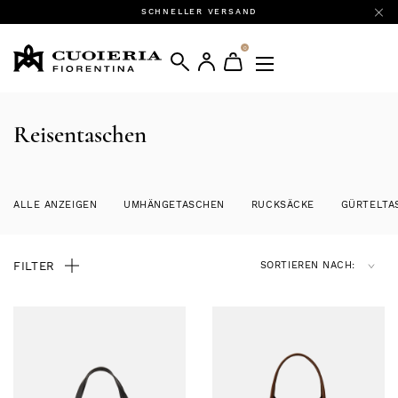
SCHNELLER VERSAND
0
Reisentaschen
ALLE ANZEIGEN
UMHÄNGETASCHEN
RUCKSÄCKE
GÜRTELTA
FILTER
SORTIEREN NACH: