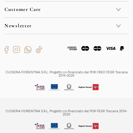
Geschäfte
Customer Care
Nachhaltigkeit
Kontakt
Privacy Policy
F.A.Q.
Cookie Policy
Newsletter
Sicherheit
Whistleblowing
Verkaufsbedingungen
Code of Ethics
Rückgabe und Rückerstattungen
Bekommen Sie exklusive Sonderangebote und Neuigkeiten
Organizational Model
Versendungszeiten
Zahlungsmethoden
Produktenpflege
Ich habe die
Datenschutzerklärung
gelesen und verstanden und bin mit
der Registrierung einverstanden
CUOIERIA FIORENTINA S.R.L. Progetto co-finanziato dal POR CREO FESR Toscana
2014-2020
REGISTRIERUNG
CUOIERIA FIORENTINA S.R.L. Progetto co-finanziato dal POR FESR Toscana 2014-
2020