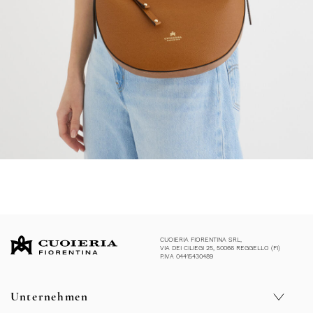
CUOIERIA FIORENTINA SRL,
VIA DEI CILIEGI 25, 50066 REGGELLO (FI)
P.IVA 04415430489
Unternehmen