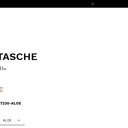
TASCHE
lla
€
97230-ALOE
ALOE