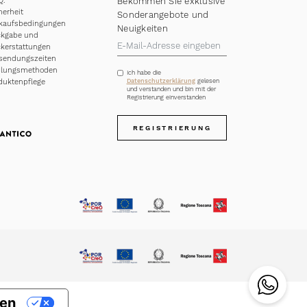
Q.
Bekommen Sie exklusive
herheit
Sonderangebote und
kaufsbedingungen
Neuigkeiten
kgabe und
kerstattungen
sendungszeiten
hlungsmethoden
Ich habe die
duktenpflege
Datenschutzerklärung
gelesen
und verstanden und bin mit der
Registrierung einverstanden
REGISTRIERUNG
gen