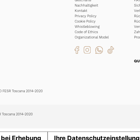
Geschäfte
F.A.
Nachhaltigkeit
Sic
Kontakt
Ver
Privacy Policy
Rüc
Cookie Policy
Rüc
Whistleblowing
Ver
Code of Ethics
Za
Organizational Model
Pro
EO FESR Toscana 2014-2020
SR Toscana 2014-2020
 bei Erhebung
Ihre Datenschutzeinstellun