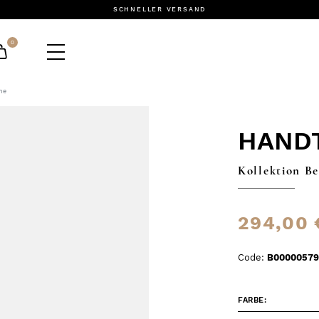
SCHNELLER VERSAND
0
he
HAND
Kollektion Be
294,00 
Code:
B0000057
FARBE: