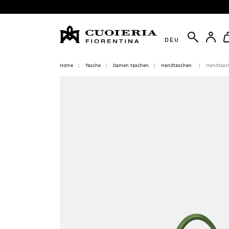
DEU
Home
Tasche
Damen taschen
Handtaschen
Handtasc