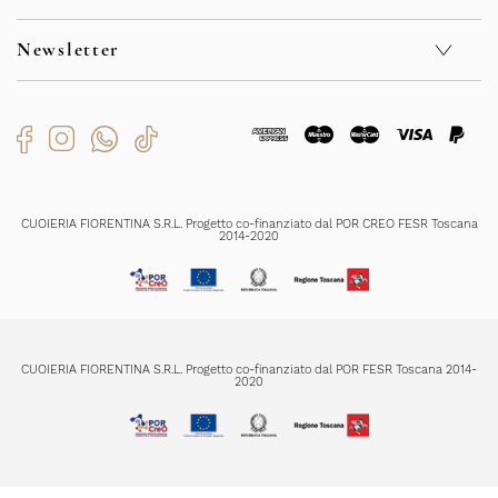
Kontakt
Privacy Policy
F.A.Q.
Cookie Policy
Newsletter
Sicherheit
Whistleblowing
Verkaufsbedingungen
Code of Ethics
Rückgabe und Rückerstattungen
Bekommen Sie exklusive Sonderangebote und Neuigkeiten
Organizational Model
Versendungszeiten
Zahlungsmethoden
Produktenpflege
Ich habe die
Datenschutzerklärung
gelesen und verstanden und bin mit
der Registrierung einverstanden
CUOIERIA FIORENTINA S.R.L. Progetto co-finanziato dal POR CREO FESR Toscana
2014-2020
REGISTRIERUNG
CUOIERIA FIORENTINA S.R.L. Progetto co-finanziato dal POR FESR Toscana 2014-
2020