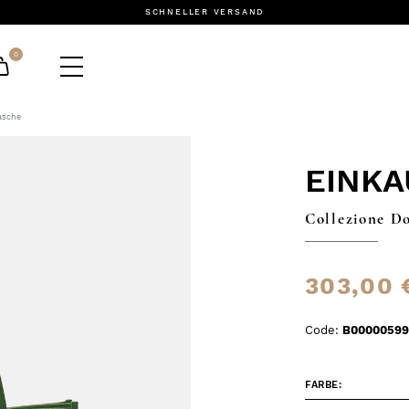
SCHNELLER VERSAND
0
asche
EINK
Collezione D
303,00 
Code:
B0000059
FARBE: