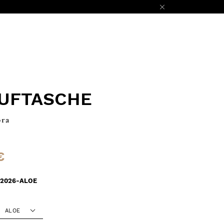
AUFTASCHE
ora
€
92026-ALOE
ALOE