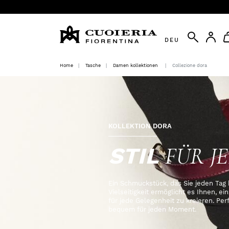
DEU
Home
Tasche
Damen kollektionen
Collezione dora
KOLLEKTION DORA
STIL
FÜR J
Ein Schmuckstück, das Sie jeden Tag 
Vielseitigkeit ermöglicht es Ihnen, e
für jede Gelegenheit zu kreieren. Pe
bequem für jeden Moment.