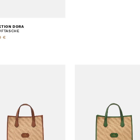
KTION DORA
UFTASCHE
0 €