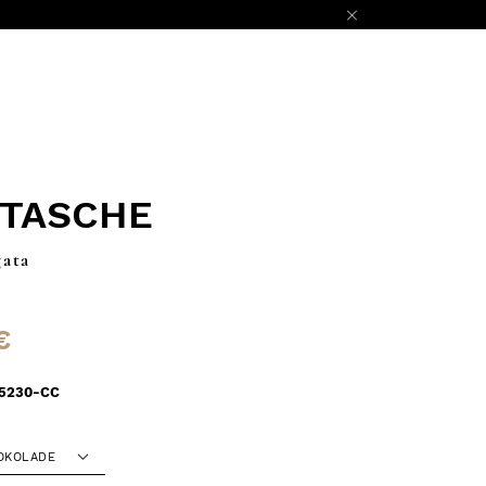
RTASCHE
gata
€
5230-CC
OKOLADE