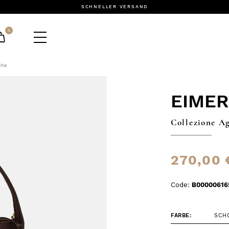
SCHNELLER VERSAND
0
che
EIME
Collezione A
270,00 
Code:
B00000616
FARBE:
SCH