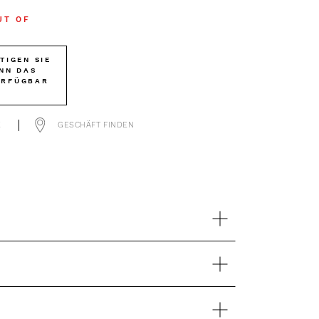
UT OF
TIGEN SIE
NN DAS
ERFÜGBAR
T
E
GESCHÄFT FINDEN