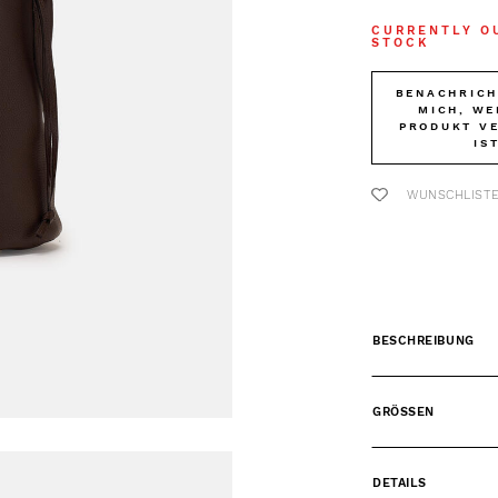
CURRENTLY O
STOCK
BENACHRICH
MICH, WE
PRODUKT V
IS
WUNSCHLIST
BESCHREIBUNG
GRÖSSEN
DETAILS