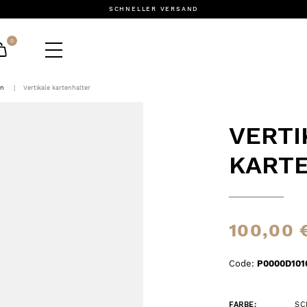
SCHNELLER VERSAND
0
en
Vertikale kartenhalter
VERTI
KART
100,00 
Code:
P0000D101
FARBE:
SC