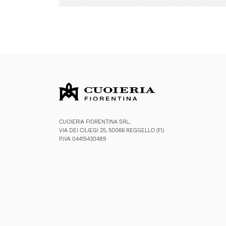
CUOIERIA FIORENTINA SRL,
VIA DEI CILIEGI 25, 50066 REGGELLO (FI)
P.IVA 04415430489