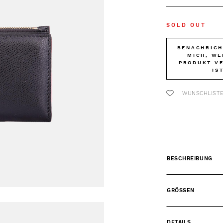
SOLD OUT
BENACHRICH
MICH, WE
PRODUKT V
IS
WUNSCHLIST
BESCHREIBUNG
GRÖSSEN
DETAILS