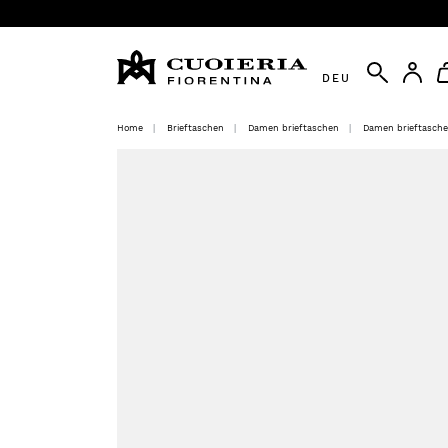
DEU
Home
Brieftaschen
Damen brieftaschen
Damen brieftasch