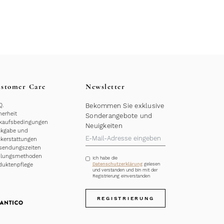
stomer Care
Newsletter
Q.
Bekommen Sie exklusive
herheit
Sonderangebote und
kaufsbedingungen
Neuigkeiten
kgabe und
kerstattungen
sendungszeiten
hlungsmethoden
Ich habe die
duktenpflege
Datenschutzerklärung
gelesen
und verstanden und bin mit der
Registrierung einverstanden
REGISTRIERUNG