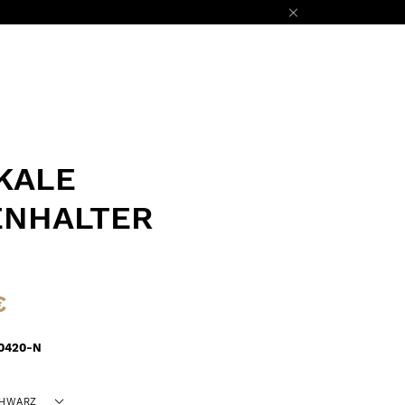
KALE
ENHALTER
€
0420-N
HWARZ