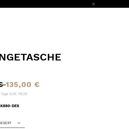
NGETASCHE
 €
135,00 €
 Tage EUR: 119,00
PK880-DES
DESERT