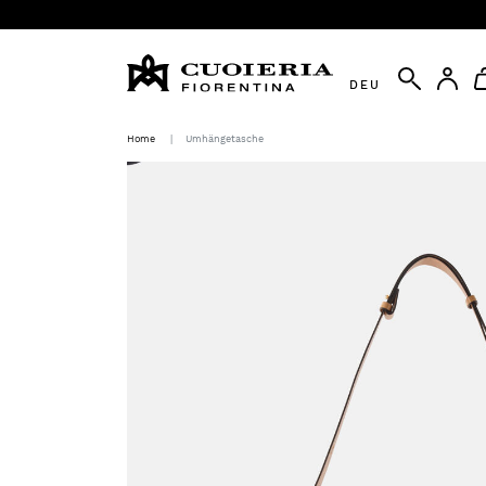
DEU
Home
Umhängetasche