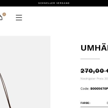
SCHNELLER VERSAND
0
UMHÄ
270,00
Niedrigster Preis 30
Code:
B0005670
FARBE: