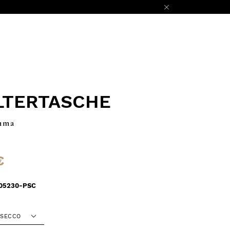
LTERTASCHE
mma
€
05230-PSC
OSECCO