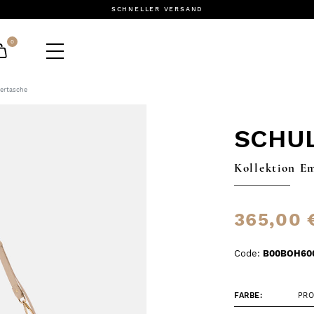
SCHNELLER VERSAND
0
ertasche
SCHU
Kollektion E
365,00 
Code:
B00BOH60
FARBE:
PR