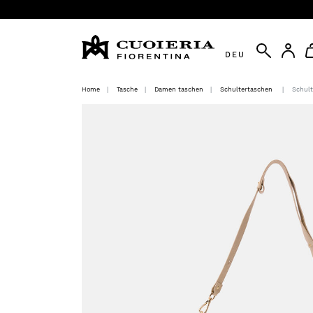
DEU
Home
Tasche
Damen taschen
Schultertaschen
Schult