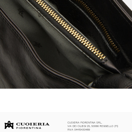
CUOIERIA FIORENTINA SRL,
VIA DEI CILIEGI 25, 50066 REGGELLO (FI)
P.IVA 04415430489