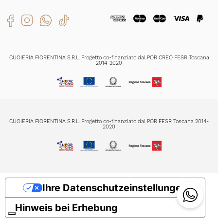
Organizational Model
Versendungszeiten
Zahlungsmethoden
Produktenpflege
Ich habe die
Datenschutzerklärung
gelesen und verstanden und bin mit
der Registrierung einverstanden
CUOIERIA FIORENTINA S.R.L. Progetto co-finanziato dal POR CREO FESR Toscana
2014-2020
REGISTRIERUNG
CUOIERIA FIORENTINA S.R.L. Progetto co-finanziato dal POR FESR Toscana 2014-
2020
Ihre Datenschutzeinstellungen
Hinweis bei Erhebung