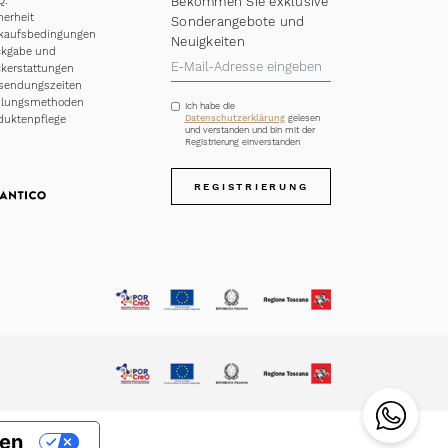
Q.
Bekommen Sie exklusive
herheit
Sonderangebote und
kaufsbedingungen
Neuigkeiten
kgabe und
kerstattungen
sendungszeiten
hlungsmethoden
Ich habe die
duktenpflege
Datenschutzerklärung
gelesen
und verstanden und bin mit der
Registrierung einverstanden
REGISTRIERUNG
gen