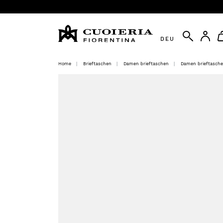
DEU
Home
Brieftaschen
Damen brieftaschen
Damen brieftasch