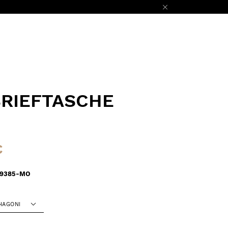
BRIEFTASCHE
€
29385-MO
HAGONI