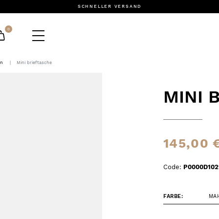
SCHNELLER VERSAND
0
en
Mini brieftasche
MINI 
145,00 
Code:
P0000D10
FARBE:
MA