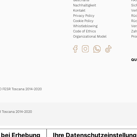
Geschäfte
F.A.
Nachhaltigkeit
Sic
Kontakt
Ver
Privacy Policy
Rüc
Cookie Policy
Rüc
Whistleblowing
Ver
Code of Ethics
Za
Organizational Model
Pro
EO FESR Toscana 2014-2020
SR Toscana 2014-2020
 bei Erhebung
Ihre Datenschutzeinstellun