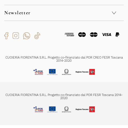
Kontakt
Privacy Policy
F.A.Q.
Cookie Policy
Newsletter
Sicherheit
Whistleblowing
Verkaufsbedingungen
Code of Ethics
Rückgabe und Rückerstattungen
Bekommen Sie exklusive Sonderangebote und Neuigkeiten
Organizational Model
Versendungszeiten
Zahlungsmethoden
Produktenpflege
Ich habe die
Datenschutzerklärung
gelesen und verstanden und bin mit
der Registrierung einverstanden
CUOIERIA FIORENTINA S.R.L. Progetto co-finanziato dal POR CREO FESR Toscana
2014-2020
REGISTRIERUNG
CUOIERIA FIORENTINA S.R.L. Progetto co-finanziato dal POR FESR Toscana 2014-
2020