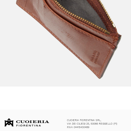
CUOIERIA FIORENTINA SRL,
VIA DEI CILIEGI 25, 50066 REGGELLO (FI)
P.IVA 04415430489