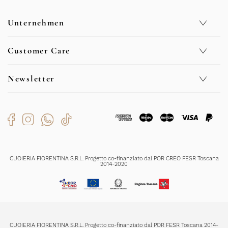
Unternehmen
Geschäfte
Customer Care
Nachhaltigkeit
Kontakt
Privacy Policy
F.A.Q.
Cookie Policy
Newsletter
Sicherheit
Whistleblowing
Verkaufsbedingungen
Code of Ethics
Rückgabe und Rückerstattungen
Bekommen Sie exklusive Sonderangebote und Neuigkeiten
Organizational Model
Versendungszeiten
Zahlungsmethoden
Produktenpflege
Ich habe die
Datenschutzerklärung
gelesen und verstanden und bin mit
der Registrierung einverstanden
CUOIERIA FIORENTINA S.R.L. Progetto co-finanziato dal POR CREO FESR Toscana
2014-2020
REGISTRIERUNG
CUOIERIA FIORENTINA S.R.L. Progetto co-finanziato dal POR FESR Toscana 2014-