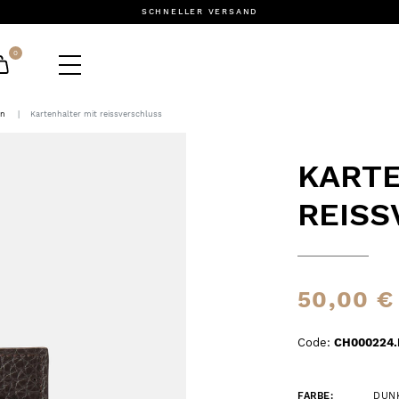
SCHNELLER VERSAND
0
en
Kartenhalter mit reissverschluss
KARTE
REIS
50,00 €
Code:
CH000224.
FARBE:
DUN