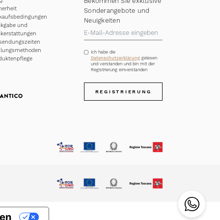
Q.
Bekommen Sie exklusive
herheit
Sonderangebote und
kaufsbedingungen
Neuigkeiten
kgabe und
kerstattungen
sendungszeiten
hlungsmethoden
Ich habe die
duktenpflege
Datenschutzerklärung
gelesen
und verstanden und bin mit der
Registrierung einverstanden
REGISTRIERUNG
gen