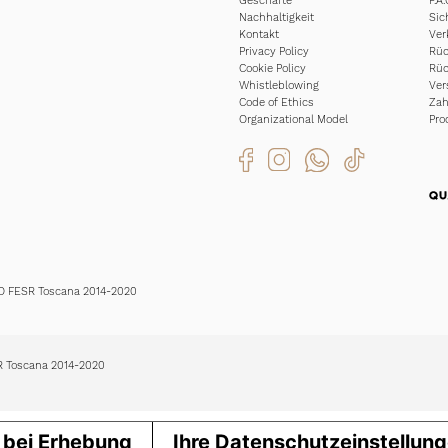
Geschäfte
F.A.
Nachhaltigkeit
Sic
Kontakt
Ver
Privacy Policy
Rüc
Cookie Policy
Rüc
Whistleblowing
Ver
Code of Ethics
Za
Organizational Model
Pro
EO FESR Toscana 2014-2020
SR Toscana 2014-2020
 bei Erhebung
Ihre Datenschutzeinstellun