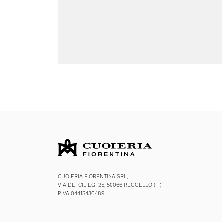
CUOIERIA FIORENTINA SRL,
VIA DEI CILIEGI 25, 50066 REGGELLO (FI)
P.IVA 04415430489