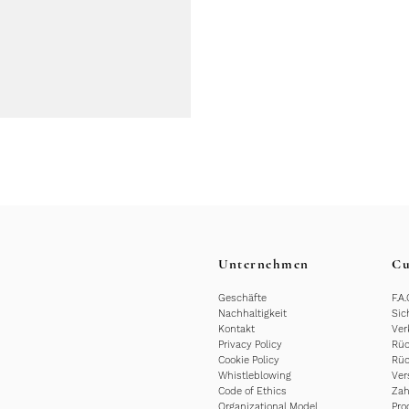
Unternehmen
Cu
Geschäfte
F.A.
Nachhaltigkeit
Sic
Kontakt
Ver
Privacy Policy
Rüc
Cookie Policy
Rüc
Whistleblowing
Ver
Code of Ethics
Za
Organizational Model
Pro