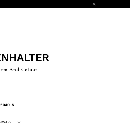
ENHALTER
arm And Colour
05040-N
HWARZ