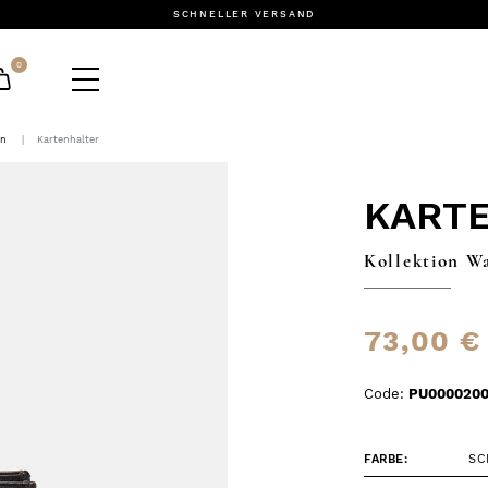
SCHNELLER VERSAND
0
en
Kartenhalter
KART
Kollektion W
73,00 €
Code:
PU000020
FARBE:
SC