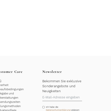
stomer Care
Newsletter
Q.
Bekommen Sie exklusive
herheit
Sonderangebote und
kaufsbedingungen
Neuigkeiten
kgabe und
kerstattungen
sendungszeiten
hlungsmethoden
Ich habe die
duktenpflege
Datenschutzerklärung
gelesen