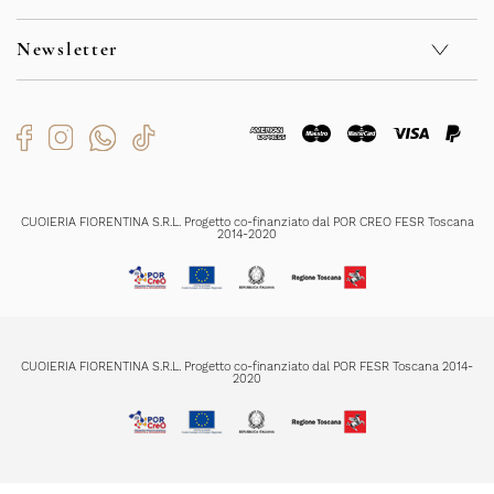
Kontakt
Privacy Policy
F.A.Q.
Cookie Policy
Newsletter
Sicherheit
Whistleblowing
Verkaufsbedingungen
Code of Ethics
Rückgabe und Rückerstattungen
Bekommen Sie exklusive Sonderangebote und Neuigkeiten
Organizational Model
Versendungszeiten
Zahlungsmethoden
Produktenpflege
Ich habe die
Datenschutzerklärung
gelesen und verstanden und bin mit
der Registrierung einverstanden
CUOIERIA FIORENTINA S.R.L. Progetto co-finanziato dal POR CREO FESR Toscana
2014-2020
REGISTRIERUNG
CUOIERIA FIORENTINA S.R.L. Progetto co-finanziato dal POR FESR Toscana 2014-
2020