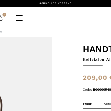
SCHNELLER VERSAND
0
he
HAND
Kollektion Al
209,00 
Code:
B00000548
FARBE:
DUN