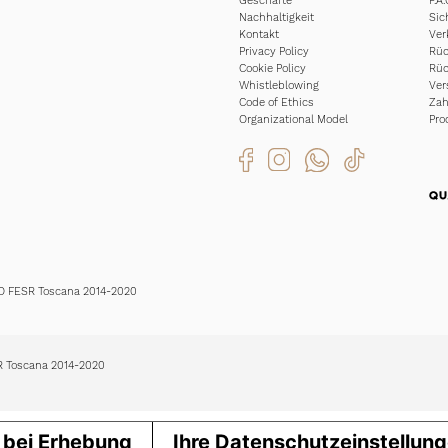
Geschäfte
F.A.
Nachhaltigkeit
Sic
Kontakt
Ver
Privacy Policy
Rüc
Cookie Policy
Rüc
Whistleblowing
Ver
Code of Ethics
Za
Organizational Model
Pro
EO FESR Toscana 2014-2020
SR Toscana 2014-2020
 bei Erhebung
Ihre Datenschutzeinstellun