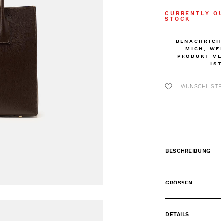
CURRENTLY O
STOCK
BENACHRICH
MICH, WE
PRODUKT V
IS
WUNSCHLIST
BESCHREIBUNG
GRÖSSEN
DETAILS