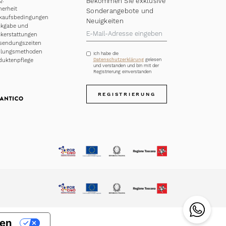
Q.
Bekommen Sie exklusive
herheit
Sonderangebote und
kaufsbedingungen
Neuigkeiten
kgabe und
kerstattungen
sendungszeiten
hlungsmethoden
Ich habe die
duktenpflege
Datenschutzerklärung
gelesen
und verstanden und bin mit der
Registrierung einverstanden
REGISTRIERUNG
gen