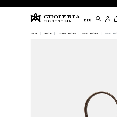
DEU
Home
Tasche
Damen taschen
Handtaschen
Handtasc