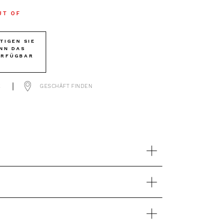
UT OF
TIGEN SIE
NN DAS
ERFÜGBAR
T
E
GESCHÄFT FINDEN