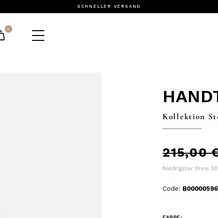
SCHNELLER VERSAND
0
HAND
Kollektion St
215,00 
Niedrigster Preis 3
Code:
B00000596
FARBE: