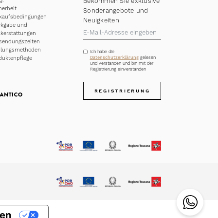
Q.
Bekommen Sie exklusive
herheit
Sonderangebote und
kaufsbedingungen
Neuigkeiten
kgabe und
kerstattungen
sendungszeiten
hlungsmethoden
Ich habe die
duktenpflege
Datenschutzerklärung
gelesen
und verstanden und bin mit der
Registrierung einverstanden
REGISTRIERUNG
gen