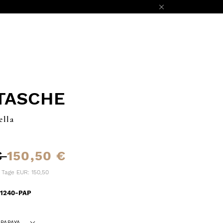
TASCHE
ella
€
150,50 €
0 Tage EUR: 150,50
1240-PAP
PAPAYA