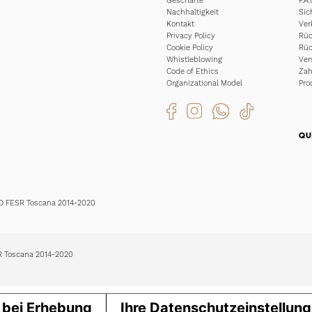
Geschäfte
F.A.
Nachhaltigkeit
Sic
Kontakt
Ver
Privacy Policy
Rüc
Cookie Policy
Rüc
Whistleblowing
Ver
Code of Ethics
Za
Organizational Model
Pro
EO FESR Toscana 2014-2020
SR Toscana 2014-2020
 bei Erhebung
Ihre Datenschutzeinstellun