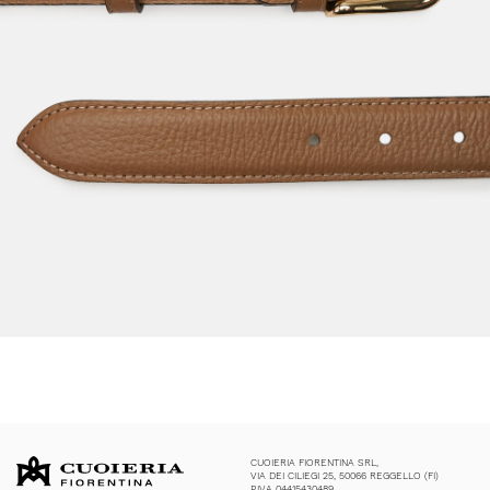
CUOIERIA FIORENTINA SRL,
VIA DEI CILIEGI 25, 50066 REGGELLO (FI)
P.IVA 04415430489