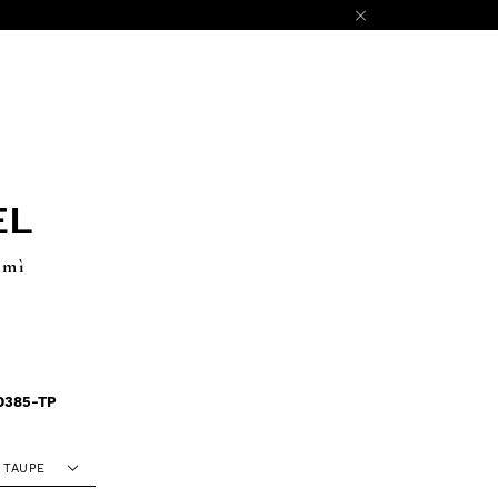
EL
imì
D385-TP
TAUPE