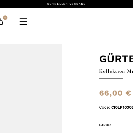
SCHNELLER VERSAND
0
GÜRT
Kollektion M
66,00 €
Code:
CI0LP1030
FARBE: