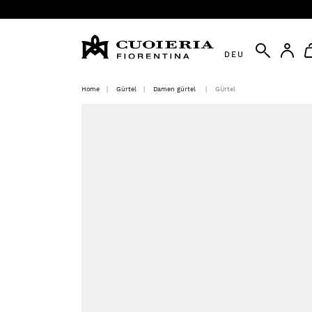
DEU
Home
Gürtel
Damen gürtel
GÜrtel