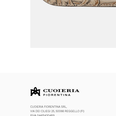
CUOIERIA FIORENTINA SRL,
VIA DEI CILIEGI 25, 50066 REGGELLO (FI)
P.IVA 04415430489