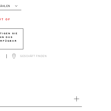
ÄHLEN
UT OF
TIGEN SIE
NN DAS
ERFÜGBAR
T
E
GESCHÄFT FINDEN