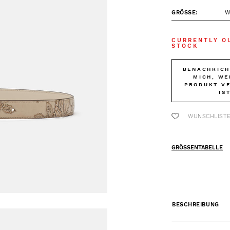
GRÖSSE:
W
CURRENTLY O
STOCK
BENACHRICH
MICH, WE
PRODUKT V
IS
WUNSCHLIST
GRÖSSENTABELLE
BESCHREIBUNG