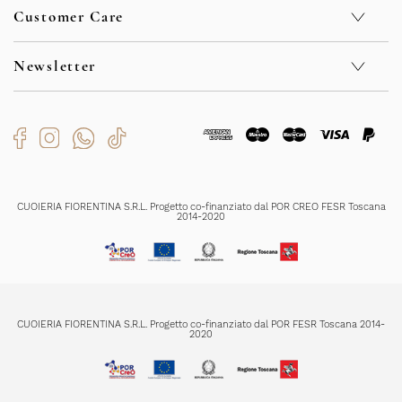
Customer Care
Nachhaltigkeit
Kontakt
Privacy Policy
F.A.Q.
Cookie Policy
Newsletter
Sicherheit
Whistleblowing
Verkaufsbedingungen
Code of Ethics
Rückgabe und Rückerstattungen
Bekommen Sie exklusive Sonderangebote und Neuigkeiten
Organizational Model
Versendungszeiten
Zahlungsmethoden
Produktenpflege
Ich habe die
Datenschutzerklärung
gelesen und verstanden und bin mit
der Registrierung einverstanden
CUOIERIA FIORENTINA S.R.L. Progetto co-finanziato dal POR CREO FESR Toscana
2014-2020
REGISTRIERUNG
CUOIERIA FIORENTINA S.R.L. Progetto co-finanziato dal POR FESR Toscana 2014-
2020