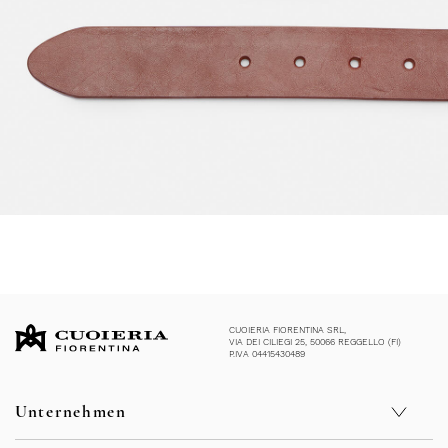
CUOIERIA FIORENTINA SRL,
VIA DEI CILIEGI 25, 50066 REGGELLO (FI)
P.IVA 04415430489
Unternehmen
Geschäfte