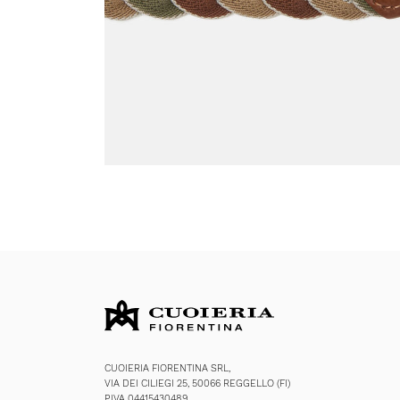
CUOIERIA FIORENTINA SRL,
VIA DEI CILIEGI 25, 50066 REGGELLO (FI)
P.IVA 04415430489