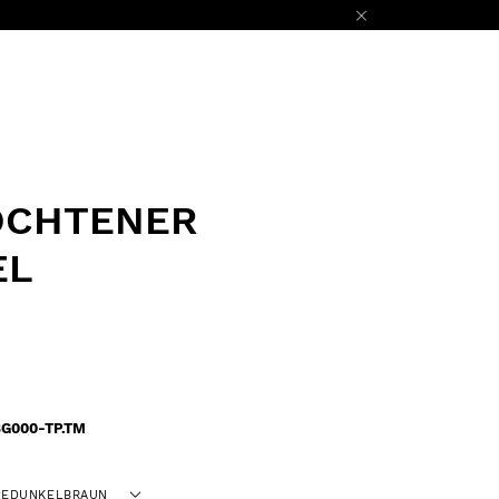
OCHTENER
EL
G000-TP.TM
PEDUNKELBRAUN