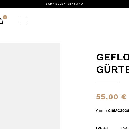
SCHNELLER VERSAND
0
GEFL
GÜRT
55,00 €
Code:
CI0MC3938
FARBE:
TAU