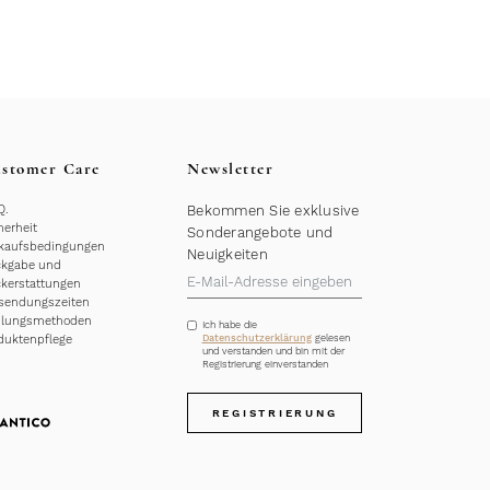
stomer Care
Newsletter
Q.
Bekommen Sie exklusive
herheit
Sonderangebote und
kaufsbedingungen
Neuigkeiten
kgabe und
kerstattungen
sendungszeiten
hlungsmethoden
Ich habe die
duktenpflege
Datenschutzerklärung
gelesen
und verstanden und bin mit der
Registrierung einverstanden
REGISTRIERUNG