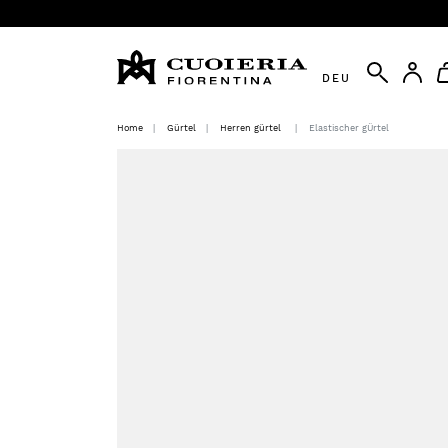
DEU
Home
Gürtel
Herren gürtel
Elastischer gÜrtel