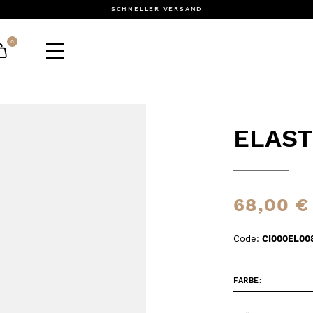
SCHNELLER VERSAND
0
ELAST
68,00 €
Code:
CI000EL00
FARBE: