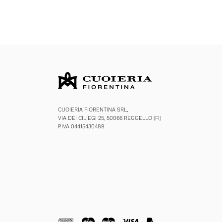
CUOIERIA FIORENTINA SRL,
VIA DEI CILIEGI 25, 50066 REGGELLO (FI)
P.IVA 04415430489