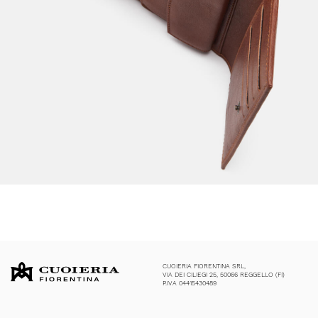
CUOIERIA FIORENTINA SRL,
VIA DEI CILIEGI 25, 50066 REGGELLO (FI)
P.IVA 04415430489